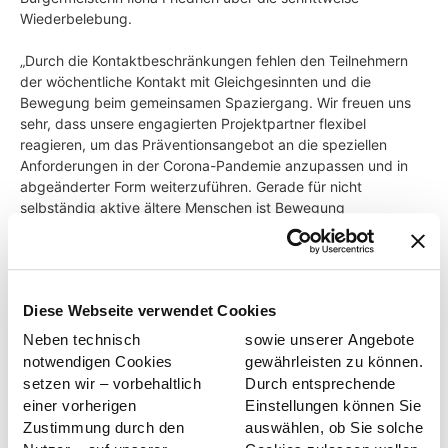
Wiederbelebung.
„Durch die Kontaktbeschränkungen fehlen den Teilnehmern
der wöchentliche Kontakt mit Gleichgesinnten und die
Bewegung beim gemeinsamen Spaziergang. Wir freuen uns
sehr, dass unsere engagierten Projektpartner flexibel
reagieren, um das Präventionsangebot an die speziellen
Anforderungen in der Corona-Pandemie anzupassen und in
abgeänderter Form weiterzuführen. Gerade für nicht
selbständig aktive ältere Menschen ist Bewegung
unverändert wichtig und hilft, die Lebensqualität und
Gesundheit zu verbessern“, erklärt Claudia Ackermann
stellvertretend für die GKV.
Diese Webseite verwendet Cookies
Sportamtsleiterin Dr. Andrea Fröhlich kann das bestätigen:
„Das niedrigschwellige Projekt ist eine echte
Neben technisch
sowie unserer Angebote
Erfolgsgeschichte und wird von den Älteren gerne
notwendigen Cookies
gewährleisten zu können.
angenommen. Das zeigen die positiven Rückmeldungen. Vor
setzen wir – vorbehaltlich
Durch entsprechende
allem der soziale Kontakt wird von vielen sehr geschätzt.
einer vorherigen
Einstellungen können Sie
Deshalb ist es wichtig und richtig, dass “Treffpunkt Bewegung
Zustimmung durch den
auswählen, ob Sie solche
– in Ihrem Staddteil“ jetzt wieder schrittweise startet.“