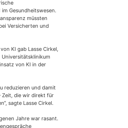
rische
I im Gesundheitswesen.
Transparenz müssten
bei Versicherten und
von KI gab Lasse Cirkel,
Universitätsklinikum
nsatz von KI in der
zu reduzieren und damit
eit, die wir direkt für
“, sagte Lasse Cirkel.
genen Jahre war rasant.
tengespräche