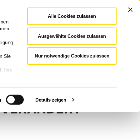
Presse und
Politik
Alle Cookies zulassen
Kennzahlen
BKK Süd
Kontakt
Suche
Ausgewählte Cookies zulassen
und
INTERN
nformationen
Nur notwendige Cookies zulassen
h Ihre
HE INTELLIGENZ:
g
Details zeigen
 VERÄNDERT