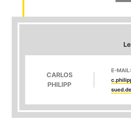
Le
E-MAIL
CARLOS
c.phili
PHILIPP
sued.d