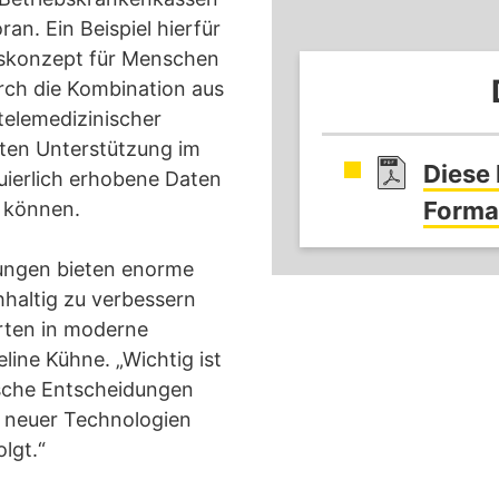
ran. Ein Beispiel hierfür
gskonzept für Menschen
rch die Kombination aus
telemedizinischer
nten Unterstützung im
Diese
uierlich erhobene Daten
Format
n können.
dungen bieten enorme
haltig zu verbessern
erten in moderne
line Kühne. „Wichtig ist
ische Entscheidungen
z neuer Technologien
lgt.“