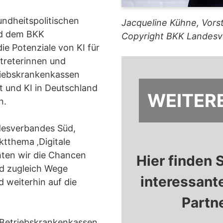
ndheitspolitischen
Jacqueline Kühne, Vor
nd dem BKK
Copyright BKK Landesv
e Potenziale von KI für
treterinnen und
triebskrankenkassen
it und KI in Deutschland
WEITERE
n.
desverbandes Süd,
tthema ‚Digitale
hten wir die Chancen
Hier finden 
d zugleich Wege
interessant
d weiterhin auf die
Partn
 Betriebskrankenkassen