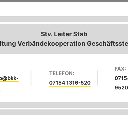
Stv. Leiter Stab
itung Verbändekooperation Geschäftsste
:
FAX:
TELEFON:
pp@bkk-
0715
07154 1316-520
e
952