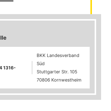
lle
BKK Landesverband
Süd
4 1316-
Stuttgarter Str. 105
0
70806
Kornwestheim