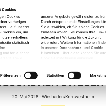
Wer macht
Über uns
t Cookies
was
igen Cookies
en zu können.
einer vorherigen
ellungen können
im
Für
Für
zer – auf unserer
 solche Cookies
esen
Versicherte
Unternehmen
ik-Cookies ein, um
 Ihre Einwilligung
I
nutzerverhaltens
für die Zukunft
tseite statistisch
ationen finden Sie
ndheit und Künstliche Intelligenz
ine
in unseren
Datenschutz
- und
Cookie-
g und fortlaufende
Hinweisen
. Über diese können Sie auc
netseite sowie
Cookie-Einstellungen anpassen.
DHEIT UND KÜNSTLIC
Präferenzen
Statistiken
Marketin
S GESUNDHEITSWESEN
20. Mai 2026
· Wiesbaden/Kornwestheim