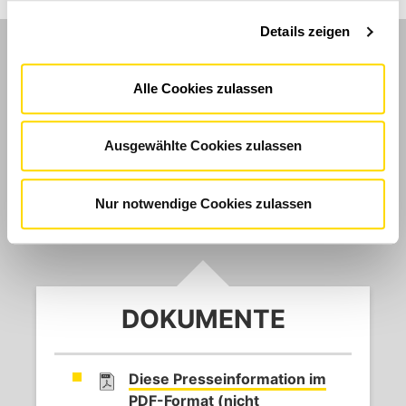
Details zeigen
WEITERE INFOR­MATIONEN
Alle Cookies zulassen
Ausgewählte Cookies zulassen
Hier finden Sie ergänzendes Material,
interessante Links zu Seiten unserer Partner
Nur notwendige Cookies zulassen
und Dokumente.
DOKUMENTE
Diese Presseinformation im
PDF-Format (nicht