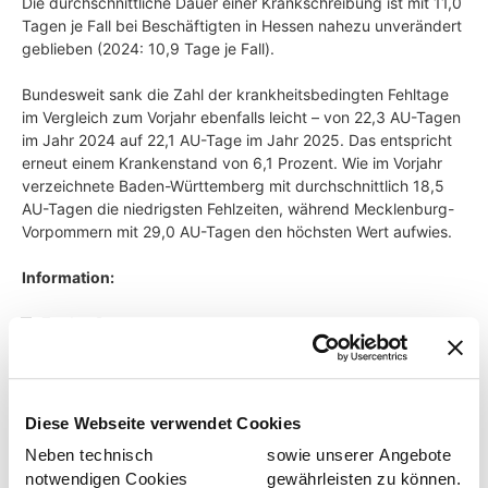
Die durchschnittliche Dauer einer Krankschreibung ist mit 11,0
Tagen je Fall bei Beschäftigten in Hessen nahezu unverändert
geblieben (2024: 10,9 Tage je Fall).
Bundesweit sank die Zahl der krankheitsbedingten Fehltage
im Vergleich zum Vorjahr ebenfalls leicht – von 22,3 AU-Tagen
im Jahr 2024 auf 22,1 AU-Tage im Jahr 2025. Das entspricht
erneut einem Krankenstand von 6,1 Prozent. Wie im Vorjahr
verzeichnete Baden-Württemberg mit durchschnittlich 18,5
AU-Tagen die niedrigsten Fehlzeiten, während Mecklenburg-
Vorpommern mit 29,0 AU-Tagen den höchsten Wert aufwies.
Information:
Zu den Daten:
Die Auswertung basiert auf den Daten der
Betriebskrankenkassen (BKK), die seit mehr als 40 Jahren
die krankheitsbedingten Fehlzeiten ihrer beschäftigten
Diese Webseite verwendet Cookies
Mitglieder analysieren. Die Ergebnisse beziehen sich auf
Neben technisch
sowie unserer Angebote
den Wohnort der beschäftigten BKK Mitglieder.
notwendigen Cookies
gewährleisten zu können.