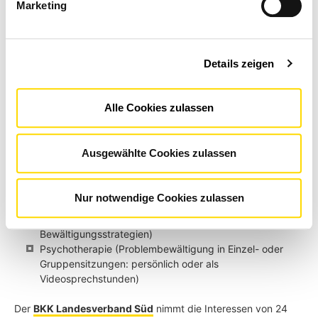
Marketing
gemeinsam mit dem Patienten dessen individuellen
Versorgungsbedarf
Aus den folgenden Bausteinen wird ein optimales
Unterstützungsprogramm entwickelt:
Details zeigen
Psychosoziale Beratung (Unterstützung bei sozialen
Problemen z.B. durch Selbsthilfegruppen)
Krisenhotline (In schwierigen Phasen rund um die Uhr
Alle Cookies zulassen
Hilfe finden)
Online-Selbsthilfeprogramm (Professionelle und
persönliche Hilfe mit webbasierten
Ausgewählte Cookies zulassen
Unterstützungsprogrammen)
Telefoncoaching (Regelmäßige Telefongespräche mit
erfahrenen Psychologen)
Nur notwendige Cookies zulassen
Psychoedukation (Erklärung zu Ursachen der
Erkrankung und Entwicklung von
Bewältigungsstrategien)
Psychotherapie (Problembewältigung in Einzel- oder
Gruppensitzungen: persönlich oder als
Videosprechstunden)
Der
BKK Landesverband Süd
nimmt die Interessen von 24