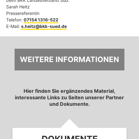
beim BKK Landesverband Süd:
Sarah Heitz
Pressereferentin
Telefon:
07154 1316-522
E-Mail:
s.heitz@bkk-sued.de
WEITERE INFOR­MATIONEN
Hier finden Sie ergänzendes Material,
interessante Links zu Seiten unserer Partner
und Dokumente.