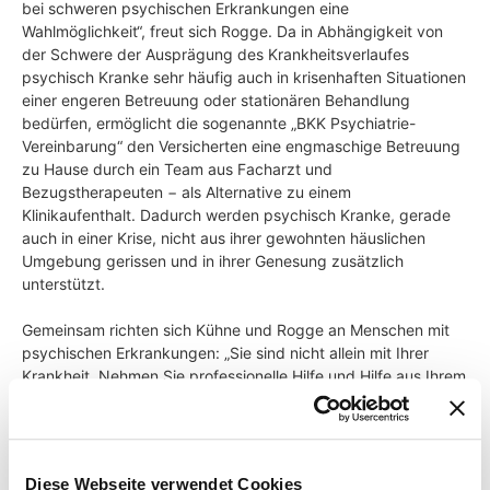
bei schweren psychischen Erkrankungen eine
Wahlmöglichkeit“, freut sich Rogge. Da in Abhängigkeit von
der Schwere der Ausprägung des Krankheitsverlaufes
psychisch Kranke sehr häufig auch in krisenhaften Situationen
einer engeren Betreuung oder stationären Behandlung
bedürfen, ermöglicht die sogenannte „BKK Psychiatrie-
Vereinbarung“ den Versicherten eine engmaschige Betreuung
zu Hause durch ein Team aus Facharzt und
Bezugstherapeuten − als Alternative zu einem
Klinikaufenthalt. Dadurch werden psychisch Kranke, gerade
auch in einer Krise, nicht aus ihrer gewohnten häuslichen
Umgebung gerissen und in ihrer Genesung zusätzlich
unterstützt.
Gemeinsam richten sich Kühne und Rogge an Menschen mit
psychischen Erkrankungen: „Sie sind nicht allein mit Ihrer
Krankheit. Nehmen Sie professionelle Hilfe und Hilfe aus Ihrem
Umfeld an. Bei einer Therapie haben Sie gute Chancen auf
Heilung oder Besserung. Insbesondere wenn die Anzeichen
frühzeitig erkannt und behandelt werden, kann einer
Chronifizierung der Erkrankung vorgebeugt werden.“
Diese Webseite verwendet Cookies